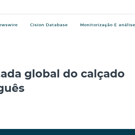
ewswire
Cision Database
Monitorização E anális
zada global do calçado
guês