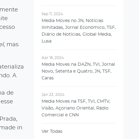
almente
Sep 11, 2024
ite
Media Moves no JN, Notícias
ucesso
Ilimitadas, Jornal Económico, TSF,
Diário de Notícias, Global Media,
Lusa
el
, mas
Apr 16, 2024
Media Moves na DAZN, TVI, Jornal
terializa
Novo, Setenta e Quatro, JN, TSF,
ndo. A
Caras
ma de
Jan 23, 2024
 esse
Media Moves na TSF, TVI, CMTV,
Visão, Açoriano Oriental, Rádio
Comercial e CNN
Prada,
 made in
Ver Todas