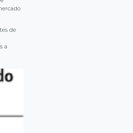
de
 mercado
tes de
s a