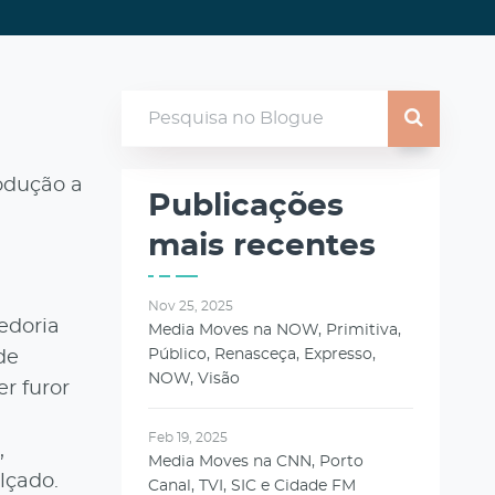
odução a
Publicações
mais recentes
Nov 25, 2025
edoria
Media Moves na NOW, Primitiva,
Público, Renasceça, Expresso,
de
NOW, Visão
r furor
Feb 19, 2025
,
Media Moves na CNN, Porto
lçado.
Canal, TVI, SIC e Cidade FM