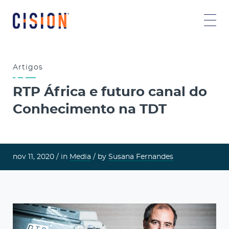
Artigos
RTP África e futuro canal do
Conhecimento na TDT
nov 11, 2020 /
in
Media
/ by
Susana Fernandes