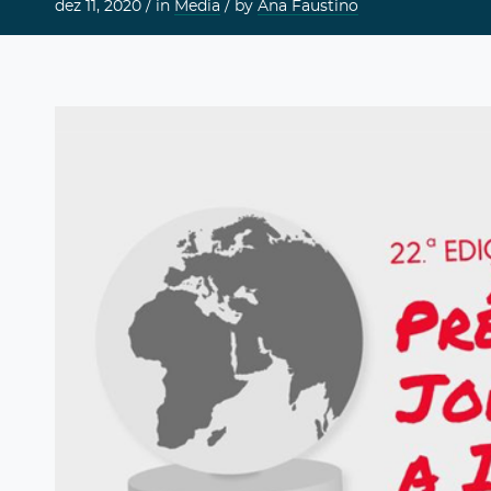
dez 11, 2020 /
in
Media
/ by
Ana Faustino