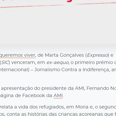
queremos viver
, de Marta Gonçalves (
Expresso
) e
(
SIC
) venceram, em
ex-aequo
, o primeiro prémio d
nternacional) – Jornalismo Contra a Indiferença, 
 apresentação do presidente da AMI, Fernando No
 página de Facebook da
AMI
.
relata a vida dos refugiados, em Moria e, o segund
, conta as histórias das crianças açoreanas que