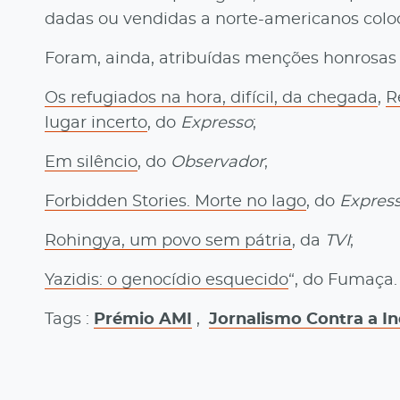
dadas ou vendidas a norte-americanos coloc
Foram, ainda, atribuídas menções honrosas 
Os refugiados na hora, difícil, da chegada
,
R
lugar incerto
, do
Expresso
;
Em silêncio
, do
Observador
;
Forbidden Stories. Morte no lago
, do
Expres
Rohingya, um povo sem pátria
, da
TVI
;
Yazidis: o genocídio esquecido
“, do Fumaça.
Tags :
Prémio AMI
,
Jornalismo Contra a In