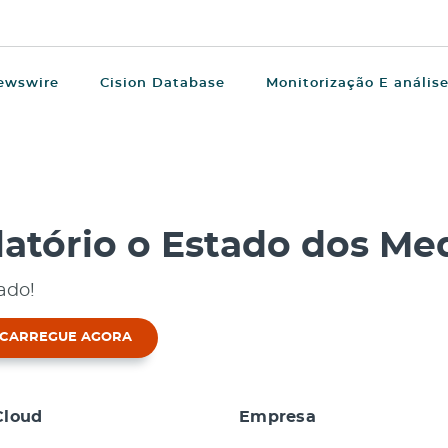
ewswire
Cision Database
Monitorização E anális
latório o Estado dos Me
ado!
CARREGUE AGORA
loud
Empresa