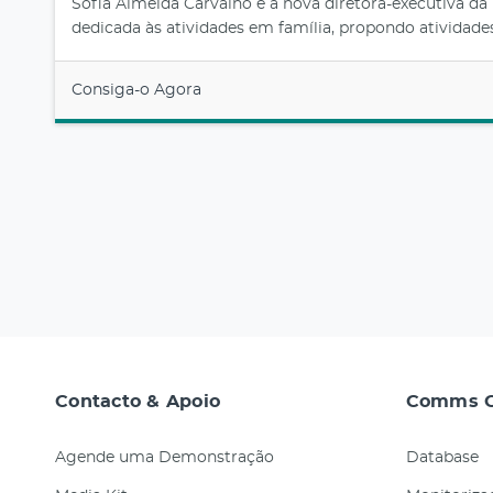
Sofia Almeida Carvalho é a nova diretora-executiva da r
dedicada às atividades em família, propondo atividades
Consiga-o Agora
Contacto & Apoio
Comms C
Agende uma Demonstração
Database