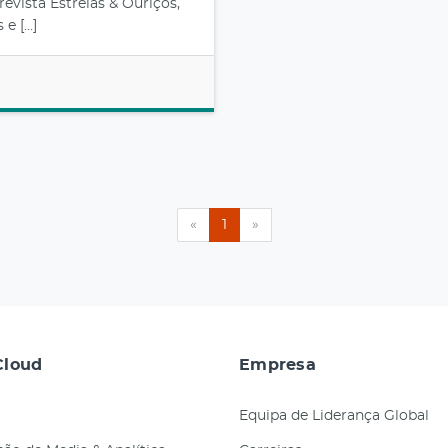
evista Estrelas & Ouriços,
 e […]
«
1
»
loud
Empresa
Equipa de Liderança Global