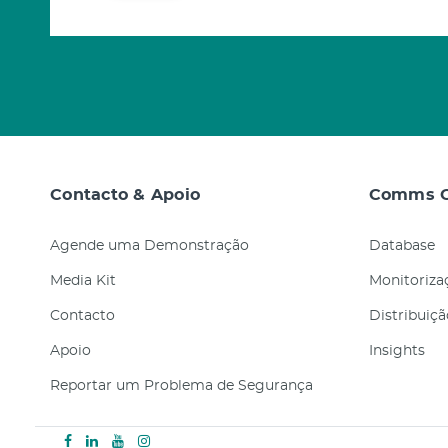
Contacto & Apoio
Comms C
Agende uma Demonstração
Database
Media Kit
Monitorizaç
Contacto
Distribuiç
Apoio
Insights
Reportar um Problema de Segurança