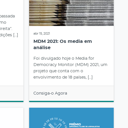
 passada
omo
eita”.
abr 15, 2021
ições […]
MDM 2021: Os media em
análise
Foi divulgado hoje o Media for
Democracy Monitor (MDM) 2021, um
projeto que conta com o
envolvimento de 18 países, […]
Consiga-o Agora