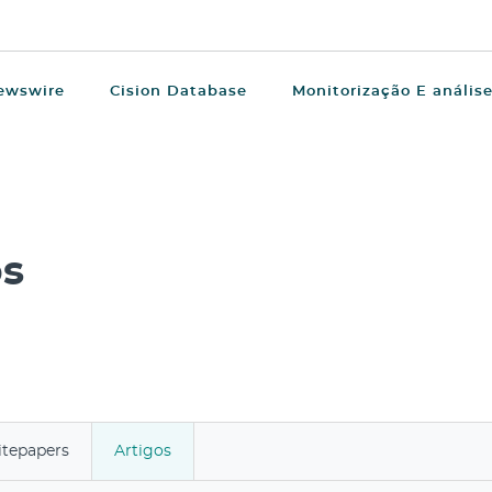
ewswire
Cision Database
Monitorização E anális
os
tepapers
Artigos