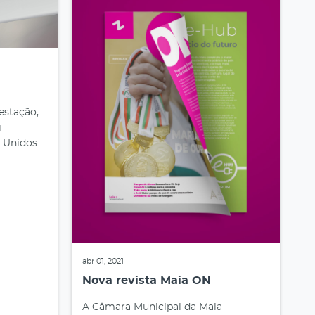
estação,
i
 Unidos
abr 01, 2021
Nova revista Maia ON
A Câmara Municipal da Maia