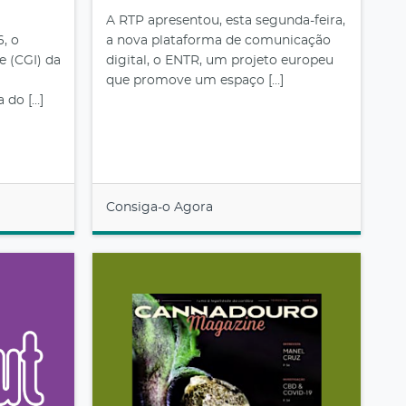
A RTP apresentou, esta segunda-feira,
6, o
a nova plataforma de comunicação
e (CGI) da
digital, o ENTR, um projeto europeu
que promove um espaço […]
 do […]
Consiga-o Agora