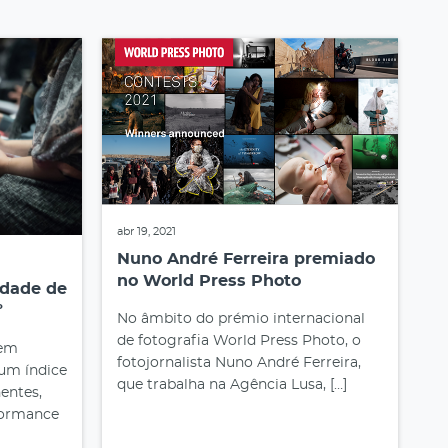
abr 19, 2021
Nuno André Ferreira premiado
no World Press Photo
rdade de
º
No âmbito do prémio internacional
de fotografia World Press Photo, o
Sem
fotojornalista Nuno André Ferreira,
 um índice
que trabalha na Agência Lusa, […]
entes,
formance