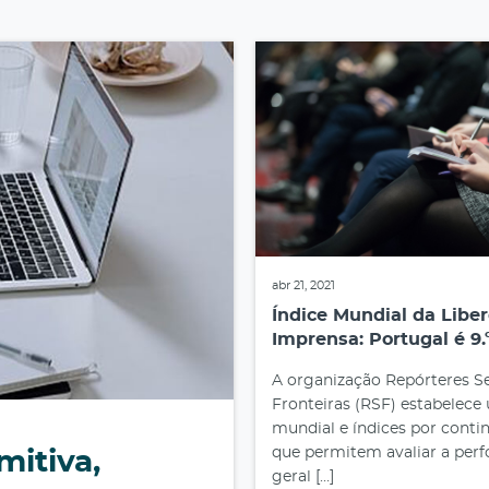
abr 21, 2021
Índice Mundial da Libe
Imprensa: Portugal é 9.
A organização Repórteres 
Fronteiras (RSF) estabelece
mundial e índices por contin
que permitem avaliar a per
itiva,
geral […]